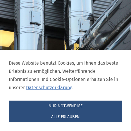
Diese Website benutzt Cookies, um Ihnen das beste
Erlebnis zu ermöglichen. Weiterführende
Bei der Fertigung von
Bändern oder Blechen
ist stets
Informationen und Cookie-Optionen erhalten Sie in
Wasser mit von der Partie. Um die Bahnen nach der
unserer
Datenschutzerklärung
.
Spülung gleichmäßig davon zu befreien, sind zur
Trocknung
saubere und vor allem
pulsationsfreie
NUR NOTWENDIGE
Druckluft
erforderlich.
ALLE ERLAUBEN
Continental Industrie liefert weltweit Gebläse für
Schnelltrocknungssysteme
zur Erzeugung und