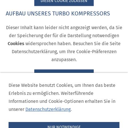
DIESEN COOKIE ZULASSEN
AUFBAU UNSERES TURBO KOMPRESSORS
Dieser Inhalt kann leider nicht angezeigt werden, da Sie
der Speicherung der für die Darstellung notwendigen
Cookies
widersprochen haben. Besuchen Sie die Seite
Datenschutzerklärung, um Ihre Cookie-Präferenzen
anzupassen.
DIESEN COOKIE ZULASSEN
Diese Website benutzt Cookies, um Ihnen das beste
Erlebnis zu ermöglichen. Weiterführende
Informationen und Cookie-Optionen erhalten Sie in
© Continental Industrie GmbH
Gebläse- und Exhaustorentechnik
-
unserer
Datenschutzerklärung
.
Clemens-August-Platz 7, 41542 Dormagen-Nievenheim - Tel. +49 (0)2133 /
IMPRESSUM
DATENSCHUTZ
25 98 - 30 -
-
NUR NOTWENDIGE